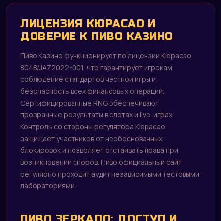
ЛИЦЕНЗИЯ КЮРАСАО И
ДОВЕРИЕ К ПИВО КАЗИНО
Пиво Казино функционирует по лицензии Кюрасао
8048/JAZ2022-001, что гарантирует игрокам
соблюдение стандартов честной игры и
безопасность всех финансовых операций.
Сертифицированные RNG обеспечивают
прозрачные результаты в слотах и live-играх.
Контроль со стороны регулятора Кюрасао
защищает участников от необоснованных
блокировок и позволяет отстаивать права при
возникновении споров. Пиво официальный сайт
регулярно проходит аудит независимыми тестовыми
лабораториями.
ПИВО ЗЕРКАЛО: ДОСТУП И