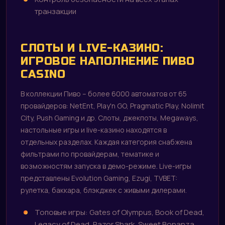
транзакции
СЛОТЫ И LIVE-КАЗИНО:
ИГРОВОЕ НАПОЛНЕНИЕ ПИВО
CASINO
В коллекции Пиво – более 6000 автоматов от 65
провайдеров: NetEnt, Play'n GO, Pragmatic Play, Nolimit
City, Push Gaming и др. Слоты, джекпоты, Megaways,
настольные игры и live-казино находятся в
отдельных разделах. Каждая категория снабжена
фильтрами по провайдерам, тематике и
возможностям запуска в демо-режиме. Live-игры
представлены Evolution Gaming, Ezugi, TVBET:
рулетка, баккара, блэкджек с живыми дилерами.
Топовые игры: Gates of Olympus, Book of Dead,
Legacy of Dead, Razor Shark, Sweet Bonanza