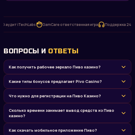
ит iTechLabs
GamCare ответственная игра
Поддержка 24/7
Вы
ВОПРОСЫ И
ОТВЕТЫ
Как получить рабочее зеркало Пиво казино?
Какие типы бонусов предлагает Pivo Casino?
Что нужно для регистрации на Пиво Казино?
Сколько времени занимает вывод средств из Пиво
казино?
Как скачать мобильное приложение Пиво?