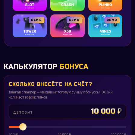
DEMO
DEMO
DEMO
КАЛЬКУЛЯТОР
БОНУСА
СКОЛЬКО ВНЕСЁТЕ НА СЧЁТ?
Двигай слайдер — увидишь итоговую сумму с бонусом 100% и
количество фриспинов
10 000 ₽
ДЕПОЗИТ
500 ₽
50 000 ₽
100 000 ₽