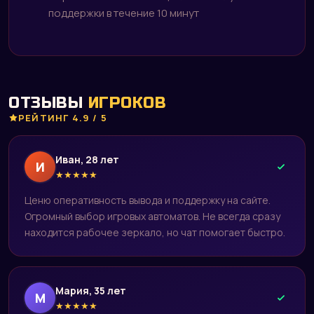
поддержки в течение 10 минут
ОТЗЫВЫ
ИГРОКОВ
РЕЙТИНГ 4.9 / 5
Иван, 28 лет
И
★
★
★
★
★
Ценю оперативность вывода и поддержку на сайте.
Огромный выбор игровых автоматов. Не всегда сразу
находится рабочее зеркало, но чат помогает быстро.
Мария, 35 лет
М
★
★
★
★
★