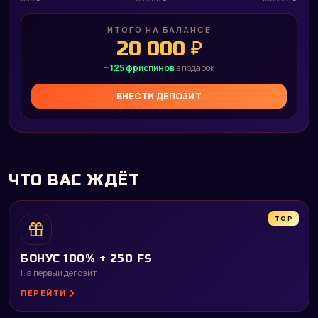
ИТОГО НА БАЛАНСЕ
20 000 ₽
+
125 фриспинов
в подарок
ВНЕСТИ ДЕПОЗИТ
ЧТО ВАС ЖДЁТ
TOP
БОНУС 100% + 250 FS
На первый депозит
ПЕРЕЙТИ