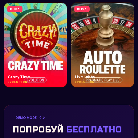
LIVE
LIVE
Crazy Time
Live Lobby
EVOLUTION
EVOLUTION
DEMO MODE · 0 ₽
ПОПРОБУЙ
БЕСПЛАТНО