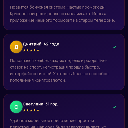
Нравится бонусная система, частые промокоды.
Крупные выигрыши реально выплачивают. Иногда
приложение немного тормозит на старом телефоне.
Дмитрий, 42 года
Д
★
★
★
★
★
Понравился кэшбэк каждую неделю и раздел live-
ставок на спорт. Регистрация прошла быстро,
интерфейс понятный. Хотелось больше способов
пополнения криптовалютой.
Светлана, 31 год
С
★
★
★
★
★
Удобное мобильное приложение, простая
регистрация. Пару раз были задержки выплат, но