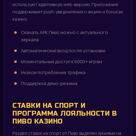
используют адаптивную web-версию. Приложение
поддерживает push-уведомления о акциях и бонусах
казино.
Скачать APK Пиво можно с актуального
зеркала
Автоматический вход после установки
Моментальный доступ к 6000+ играм
Низкое потребление трафика
Поддержка демо-режима
СТАВКИ НА СПОРТ И
ПРОГРАММА ЛОЯЛЬНОСТИ В
ПИВО КАЗИНО
Раздел ставок на спорт от Пиво выделен линиями на