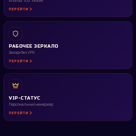
Android · iOS · Mobile
ПЕРЕЙТИ
РАБОЧЕЕ ЗЕРКАЛО
Заходи без VPN
ПЕРЕЙТИ
VIP-СТАТУС
Персональный менеджер
ПЕРЕЙТИ