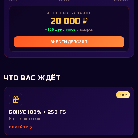
ИТОГО НА БАЛАНСЕ
20 000 ₽
+
125 фриспинов
в подарок
ВНЕСТИ ДЕПОЗИТ
ЧТО ВАС ЖДЁТ
TOP
БОНУС 100% + 250 FS
На первый депозит
ПЕРЕЙТИ