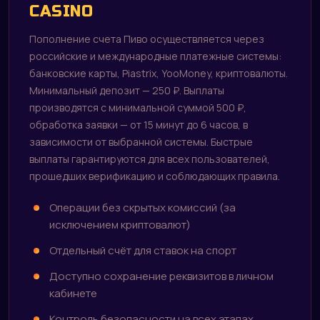
CASINO
Пополнение счета Пиво осуществляется через
российские и международные платежные системы:
банковские карты, Piastrix, YooMoney, криптовалюты.
Минимальный депозит — 250 ₽. Выплаты
производятся с минимальной суммой 500 ₽,
обработка заявки — от 15 минут до 6 часов, в
зависимости от выбранной системы. Быстрые
выплаты гарантируются для всех пользователей,
прошедших верификацию и соблюдающих правила.
Операции без скрытых комиссий (за
исключением криптовалют)
Отдельный счёт для ставок на спорт
Доступно сохранение реквизитов в личном
кабинете
Контроль безопасности на всех этапах