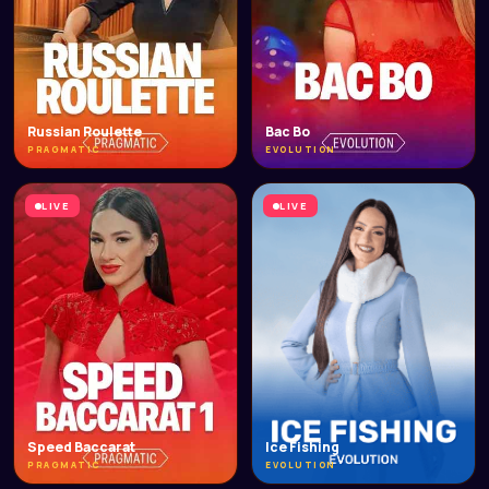
Russian Roulette
Bac Bo
PRAGMATIC
EVOLUTION
LIVE
LIVE
Speed Baccarat
Ice Fishing
PRAGMATIC
EVOLUTION