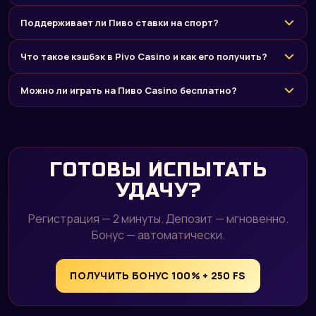
Поддерживает ли Пиво ставки на спорт?
Что такое кэшбэк в Pivo Casino и как его получить?
Можно ли играть на Пиво Casino бесплатно?
ГОТОВЫ ИСПЫТАТЬ
УДАЧУ?
Регистрация — 2 минуты. Депозит — мгновенно.
Бонус — автоматически.
ПОЛУЧИТЬ БОНУС 100% + 250 FS