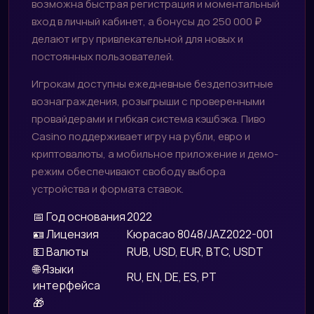
возможна быстрая регистрация и моментальный
вход в личный кабинет, а бонусы до 250 000 ₽
делают игру привлекательной для новых и
постоянных пользователей.
Игрокам доступны ежедневные бездепозитные
вознаграждения, розыгрыши с проверенными
провайдерами и гибкая система кэшбэка. Пиво
Casino поддерживает игру на рубли, евро и
криптовалюты, а мобильное приложение и демо-
режим обеспечивают свободу выбора
устройства и формата ставок.
📅 Год основания
2022
🪪 Лицензия
Кюрасао 8048/JAZ2022-001
💵 Валюты
RUB, USD, EUR, BTC, USDT
🌐 Языки
RU, EN, DE, ES, PT
интерфейса
🎁